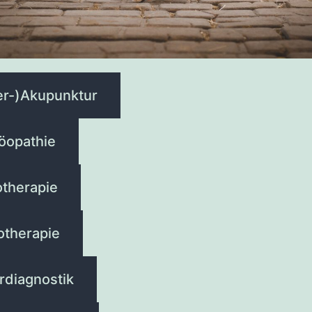
er-)Akupunktur
opathie
therapie
otherapie
rdiagnostik