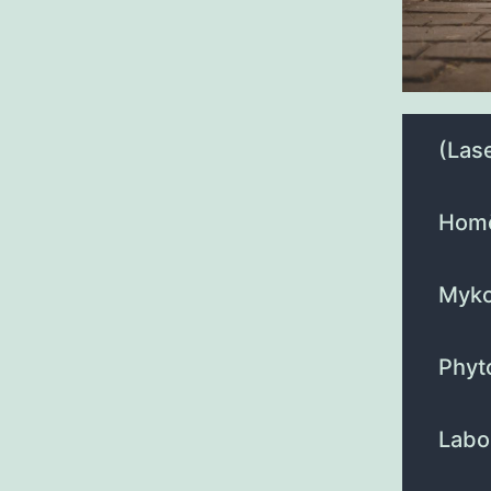
(Las
Homö
Myko
Phyt
Labo