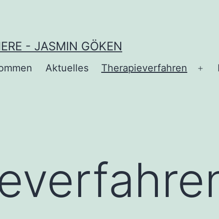
ERE - JASMIN GÖKEN
lkommen
Aktuelles
Therapieverfahren
Me
öff
everfahre