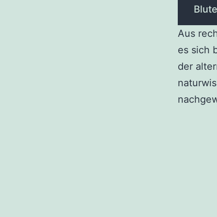
Blut
Aus rech
es sich 
der alte
naturwis
nachgew