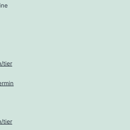
ine
/tier
ermin
/tier