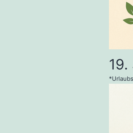
19.
*Urlaub